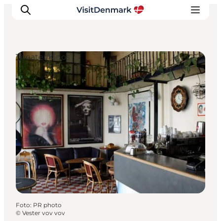
Theater/Kinos
Inspiration
Regionen
Erlebnisse
Unterkünfte
Reiseplanung
Foto
:
PR photo
©
Vester vov vov