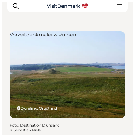
Vorzeitdenkmäler & Ruinen
Inspiration
Regionen
Erlebnisse
Unterkünfte
Reiseplanung
Djursland, Ostjütland
Foto
:
Destination Djursland
©
Sebastian Niels