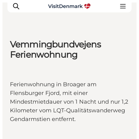
Vemmingbundvejens
Inspiration
Ferienwohnung
Regionen
Erlebnisse
Unterkünfte
Ferienwohnung in Broager am
Reiseplanung
Flensburger Fjord, mit einer
Mindestmietdauer von 1 Nacht und nur 1,2
Kilometer vom LQT-Qualitätswanderweg
Gendarmstien entfernt.