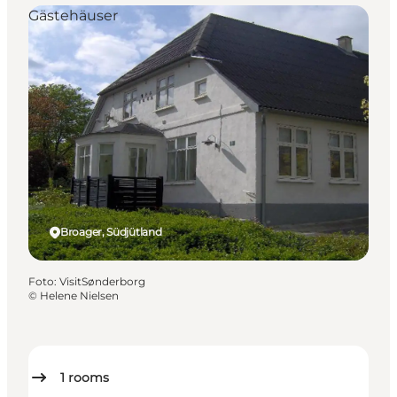
Gästehäuser
Broager, Südjütland
Foto
:
VisitSønderborg
©
Helene Nielsen
1
rooms