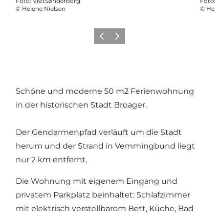
Foto
:
VisitSønderborg
Foto
:
©
Helene Nielsen
©
Hele
Zurück
Weiter
Schöne und moderne 50 m2 Ferienwohnung
in der historischen Stadt Broager.
Der Gendarmenpfad verläuft um die Stadt
herum und der Strand in Vemmingbund liegt
nur 2 km entfernt.
Die Wohnung mit eigenem Eingang und
privatem Parkplatz beinhaltet: Schlafzimmer
mit elektrisch verstellbarem Bett, Küche, Bad