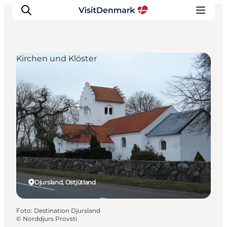
Kirchen und Klöster
Inspiration
Regionen
Erlebnisse
Unterkünfte
Reiseplanung
Djursland, Ostjütland
Foto
:
Destination Djursland
©
Norddjurs Provsti