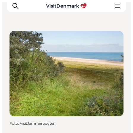
Naturgebiete
Inspiration
Regionen
Erlebnisse
Unterkünfte
Reiseplanung
Foto
:
VisitJammerbugten