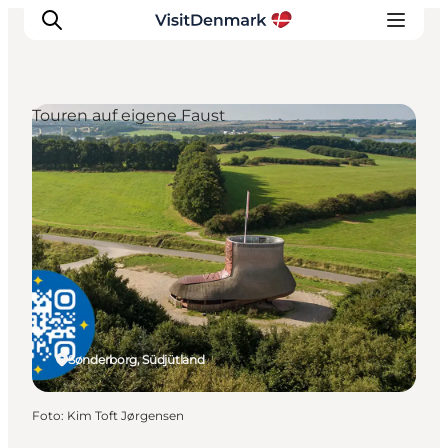
Touren auf eigene Faust
Inspiration
Regionen
Erlebnisse
Unterkünfte
Reiseplanung
Sønderborg, Südjütland
Foto
:
Kim Toft Jørgensen