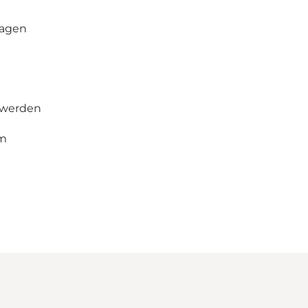
wagen
 werden
rm