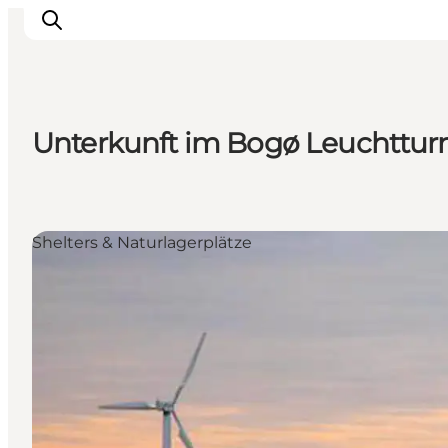
Unterkunft im Bogø Leuchttu
Inspiration
Regionen
Erlebnisse
Shelters & Naturlagerplätze
Unterkünfte
Reiseplanung