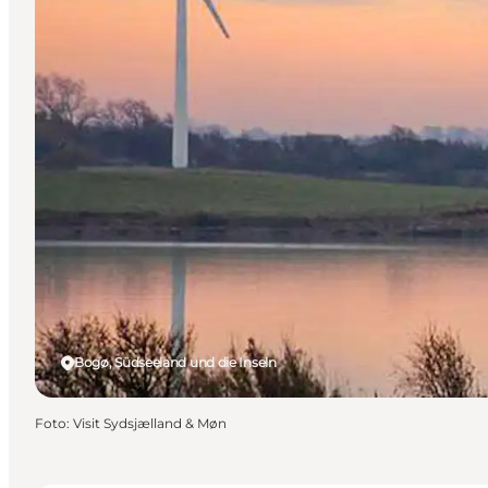
Bogø, Südseeland und die Inseln
Foto
:
Visit Sydsjælland & Møn