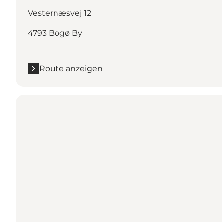
Vesternæsvej 12
4793 Bogø By
Route anzeigen