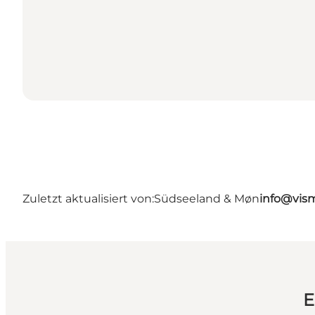
Zuletzt aktualisiert von:
Südseeland & Møn
info@vis
E