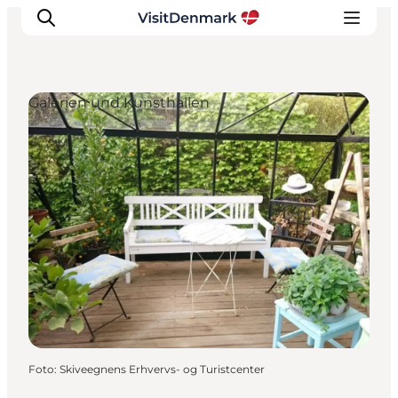
Galerien und Kunsthallen
Inspiration
Regionen
Erlebnisse
Unterkünfte
Reiseplanung
Foto
:
Skiveegnens Erhvervs- og Turistcenter