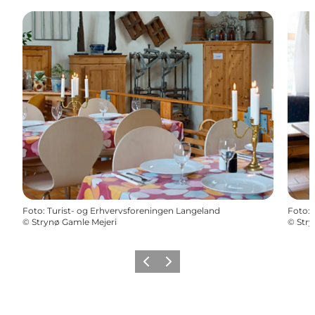
Foto
:
Turist- og Erhvervsforeningen Langeland
Foto
:
©
Strynø Gamle Mejeri
©
Stry
Zurück
Weiter