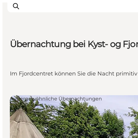
Übernachtung bei Kyst- og Fjo
Inspiration
Regionen
Erlebnisse
Im Fjordcentret können Sie die Nacht primit
Unterkünfte
Reiseplanung
Außergewöhnliche Übernachtungen