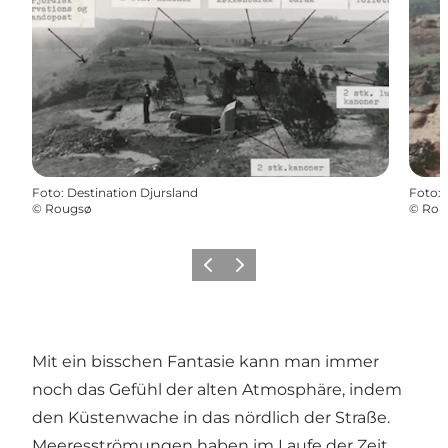
Foto
:
Destination Djursland
Foto
:
©
Rougsø
©
Rou
Zurück
Weiter
Mit ein bisschen Fantasie kann man immer
noch das Gefühl der alten Atmosphäre, indem
den Küstenwache in das nördlich der Straße.
Meeresströmungen haben im Laufe der Zeit