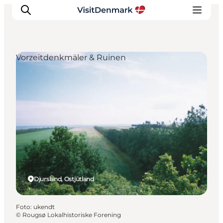
Vorzeitdenkmäler & Ruinen
Inspiration
Regionen
Erlebnisse
Unterkünfte
Reiseplanung
Djursland, Ostjütland
Foto
:
ukendt
©
Rougsø Lokalhistoriske Forening