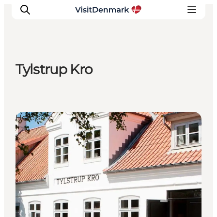
Tylstrup Kro
Inspiration
Regionen
Erlebnisse
Hotels
Unterkünfte
Reiseplanung