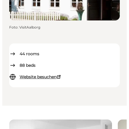
Foto
:
VisitAalborg
44
rooms
88
beds
Website besuchen