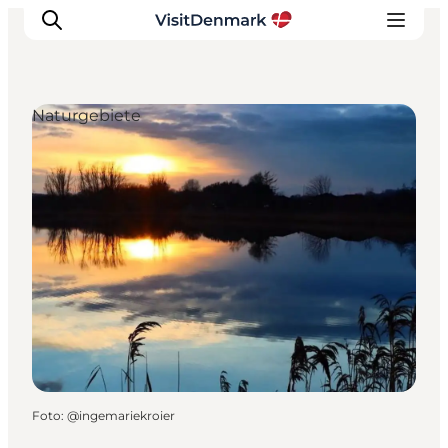
Naturgebiete
Inspiration
Regionen
Erlebnisse
Unterkünfte
Reiseplanung
Foto
:
@ingemariekroier