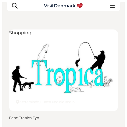
Shopping
Inspiration
Regionen
Erlebnisse
Unterkünfte
Reiseplanung
Kerteminde, Fünen und die Inseln
Foto
:
Tropica Fyn