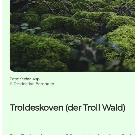
Foto
:
Stefan Asp
©
Destination Bornholm
Troldeskoven (der Troll Wald)