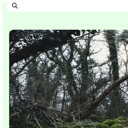
Naturgebiete
Inspiration
Regionen
Erlebnisse
Unterkünfte
Reiseplanung