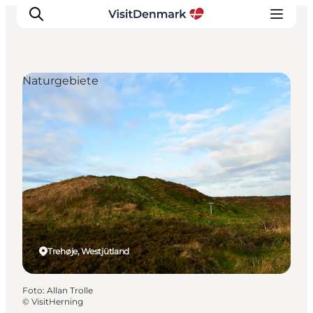
Naturgebiete
Inspiration
Regionen
Erlebnisse
Unterkünfte
Reiseplanung
Trehøje, Westjütland
Foto
:
Allan Trolle
©
VisitHerning