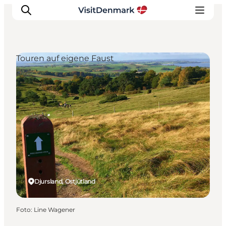
Touren auf eigene Faust
Inspiration
Regionen
Erlebnisse
Unterkünfte
Reiseplanung
Djursland, Ostjütland
Foto
:
Line Wagener