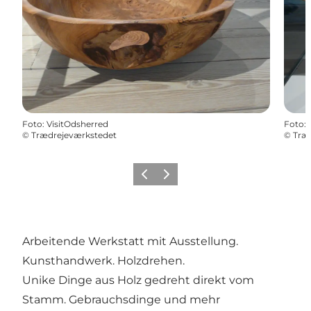
Foto
:
VisitOdsherred
Foto
:
©
Trædrejeværkstedet
©
Træ
Zurück
Weiter
Arbeitende Werkstatt mit Ausstellung.
Kunsthandwerk. Holzdrehen.
Unike Dinge aus Holz gedreht direkt vom
Stamm. Gebrauchsdinge und mehr