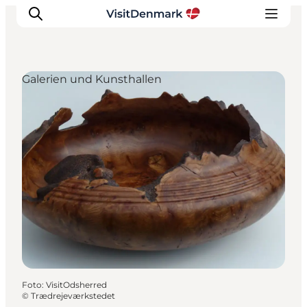
Galerien und Kunsthallen
Inspiration
Regionen
Erlebnisse
Unterkünfte
Reiseplanung
Foto
:
VisitOdsherred
©
Trædrejeværkstedet