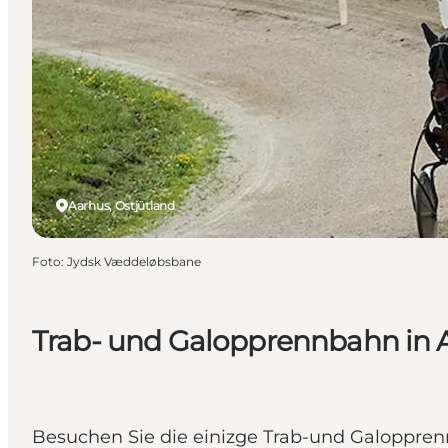
Aarhus, Ostjütland
Foto
:
Jydsk Væddeløbsbane
Trab- und Galopprennbahn in 
Besuchen Sie die einizge Trab-und Galoppre