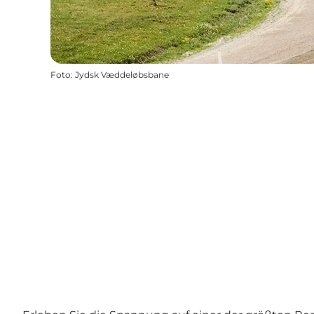
Foto
:
Jydsk Væddeløbsbane