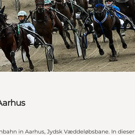
Aarhus
nnbahn in Aarhus, Jydsk Væddeløbsbane. In dies