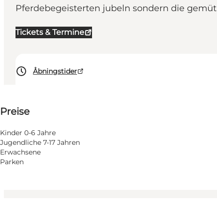
Pferdebegeisterten jubeln sondern die gemüt
Tickets & Termine
Åbningstider
Preise anzeigen
Preise
Website besuchen
Hunde erlaubt
Kinder 0-6 Jahre
Jugendliche 7-17 Jahren
Mein Partner, Freunde
Erwachsene
Parken