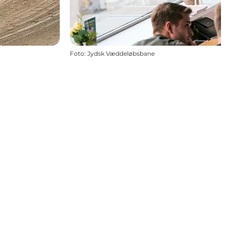
Foto
:
Jydsk Væddeløbsbane