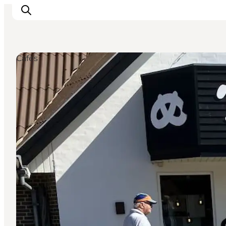
Cafés
Inspiration
Regionen
Erlebnisse
Unterkünfte
Reiseplanung