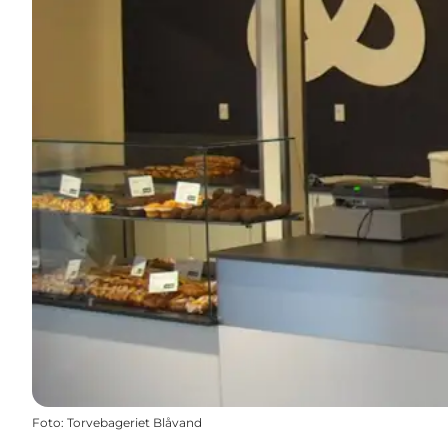
Foto
:
Torvebageriet Blåvand