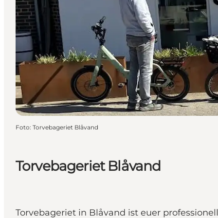
Foto
:
Torvebageriet Blåvand
Torvebageriet Blåvand
Torvebageriet in Blåvand ist euer professione