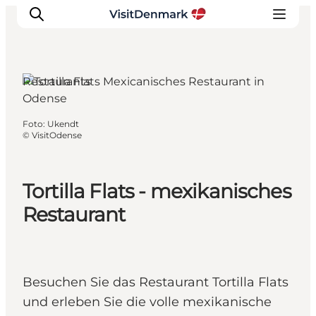
Restaurants
Inspiration
Foto
:
Ukendt
©
VisitOdense
Regionen
Erlebnisse
Unterkünfte
Tortilla Flats - mexikanisches
Reiseplanung
Restaurant
Besuchen Sie das Restaurant Tortilla Flats
und erleben Sie die volle mexikanische