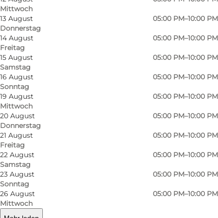
Mittwoch
Tortilla Flats ist ein gemütliches Restaurant, in
13 August
05:00 PM–10:00 PM
Donnerstag
dem man gut mexikanisch essen kann. Tortilla
14 August
05:00 PM–10:00 PM
Flats ist auf Speisen aus dem Nordwesten
Freitag
15 August
05:00 PM–10:00 PM
Mexikos spezialisiert, wo das Restaurant die
Samstag
meisten seiner Produkte importiert. Das
16 August
05:00 PM–10:00 PM
Restaurant versucht aber auch, andere
Sonntag
19 August
05:00 PM–10:00 PM
Regionen Mexikos abzudecken, um die
Mittwoch
mexikanische Küche so weit wie möglich zu
20 August
05:00 PM–10:00 PM
Donnerstag
verbreiten. Das Restaurant stützt sich auf alte
21 August
05:00 PM–10:00 PM
kulinarische Traditionen, die Tortilla Flats seinen
Freitag
Gästen näher bringen möchte.
22 August
05:00 PM–10:00 PM
Samstag
23 August
05:00 PM–10:00 PM
Die mexikanische Kultur
Sonntag
26 August
05:00 PM–10:00 PM
Die mexikanische Kultur basiert auf der
Mittwoch
Astrologie, der Architektur und der
Mehr laden