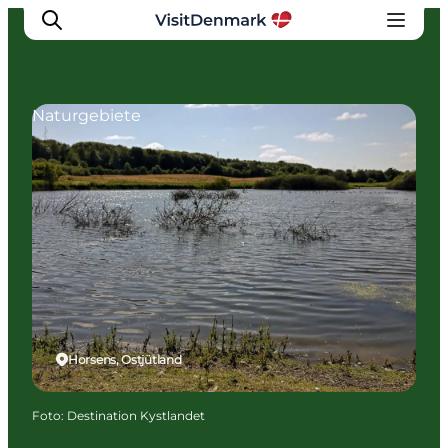
Naturgebiete
Inspiration
Regionen
Erlebnisse
Unterkünfte
Reiseplanung
Horsens, Ostjütland
Foto
:
Destination Kystlandet