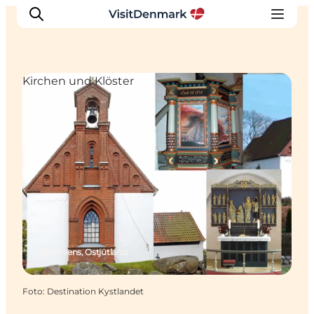
Kirchen und Klöster
Inspiration
Regionen
Erlebnisse
Unterkünfte
Reiseplanung
Horsens, Ostjütland
Foto
:
Destination Kystlandet