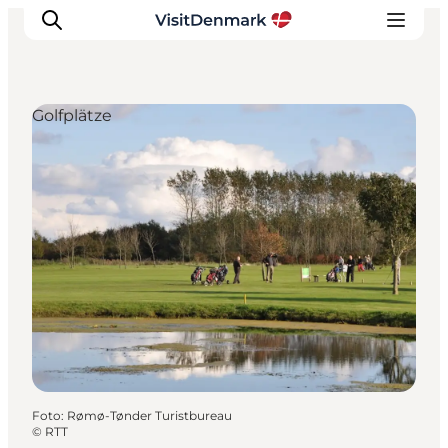
Golfplätze
Inspiration
Regionen
Erlebnisse
Unterkünfte
Reiseplanung
Foto
:
Rømø-Tønder Turistbureau
©
RTT