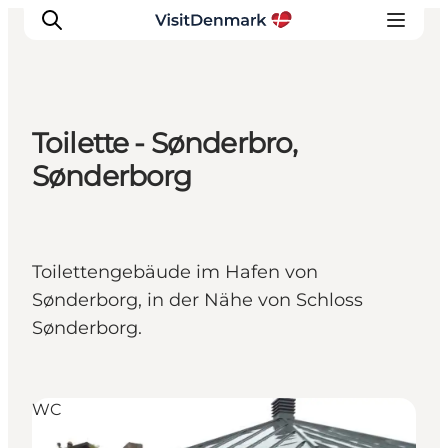
Toilette - Sønderbro,
Inspiration
Sønderborg
Regionen
Erlebnisse
Unterkünfte
Toilettengebäude im Hafen von
Reiseplanung
Sønderborg, in der Nähe von Schloss
Sønderborg.
WC