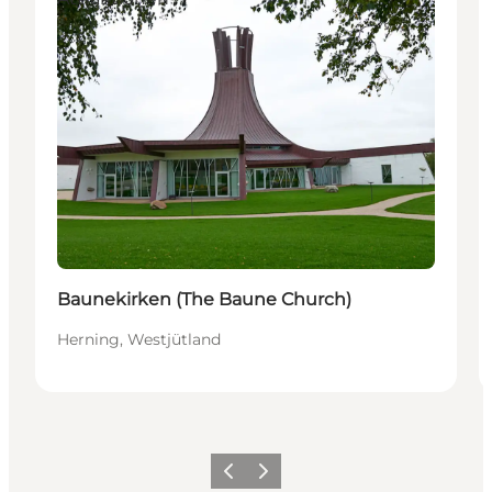
Baunekirken (The Baune Church)
Herning, Westjütland
Zurück
Weiter