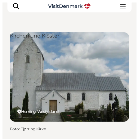
Kirchen und Klöster
Inspiration
Regionen
Erlebnisse
Unterkünfte
Reiseplanung
Herning, Westjütland
Foto
:
Tjørring Kirke