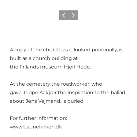
Zurück
Weiter
A copy of the church, as it looked poriginally, is
built as a church building at
the Frilands museum Hjerl Hede.
At the cemetery the roadworker, who
gave Jeppe Aakjær the inspiration to the ballad
about Jens Vejmand, is buried.
For further information:
www.baunekirken.dk