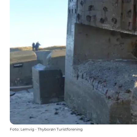
Foto
:
Lemvig - Thyborøn Turistforening