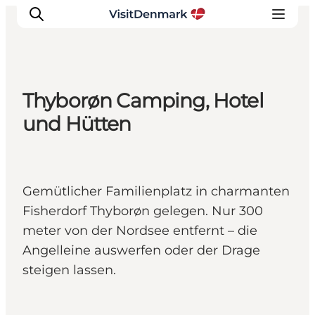
Thyborøn Camping, Hotel
Inspiration
und Hütten
Regionen
Erlebnisse
Unterkünfte
Gemütlicher Familienplatz in charmanten
Reiseplanung
Fisherdorf Thyborøn gelegen. Nur 300
meter von der Nordsee entfernt – die
Angelleine auswerfen oder der Drage
steigen lassen.