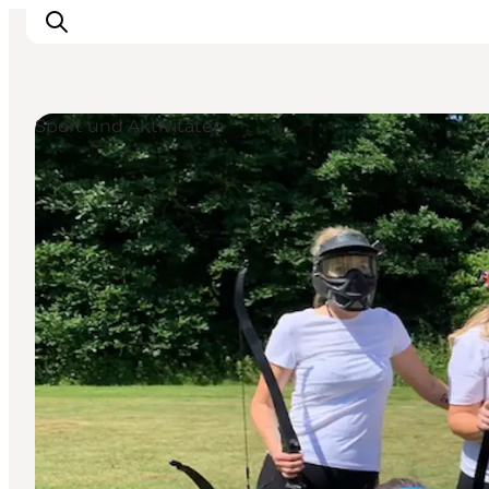
Sport und Aktivitäten
Inspiration
Regionen
Erlebnisse
Unterkünfte
Reiseplanung