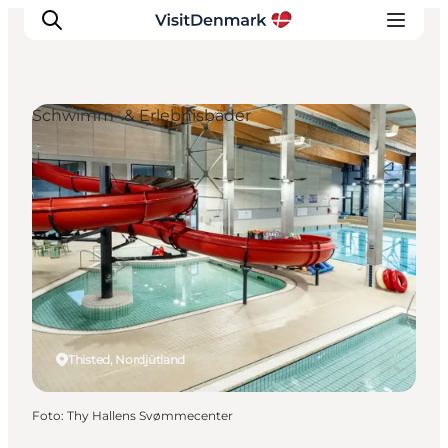
Schwimm- & Erlebnisbäder
Inspiration
Regionen
Erlebnisse
Unterkünfte
Reiseplanung
Thisted, Nordjütland
Foto
:
Thy Hallens Svømmecenter