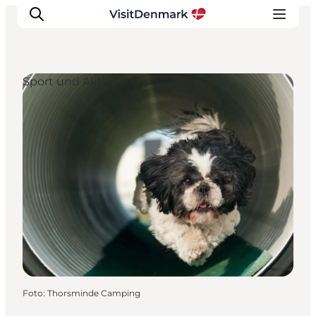
Sport und Aktivitäten
Inspiration
Regionen
Erlebnisse
Unterkünfte
Reiseplanung
Foto
:
Thorsminde Camping