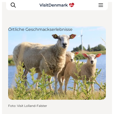
Örtliche Geschmackserlebnisse
Inspiration
Regionen
Erlebnisse
Unterkünfte
Reiseplanung
Foto
:
Visit Lolland-Falster