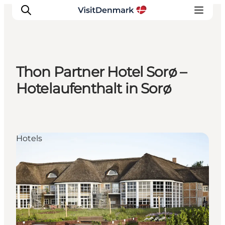
Thon Partner Hotel Sorø –
Inspiration
Hotelaufenthalt in Sorø
Regionen
Erlebnisse
Unterkünfte
Hotels
Reiseplanung