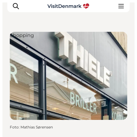
Shopping
Inspiration
Regionen
Erlebnisse
Unterkünfte
Reiseplanung
Foto
:
Mathias Sørensen