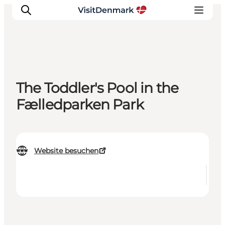
Inspiration
The Toddler's Pool in the
Regionen
Fælledparken Park
Erlebnisse
Unterkünfte
Reiseplanung
Website besuchen