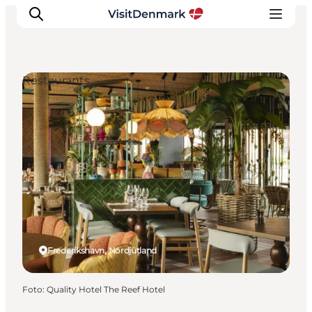
Restaurants
Inspiration
Regionen
Erlebnisse
Unterkünfte
Reiseplanung
Frederikshavn, Nordjütland
Foto
:
Quality Hotel The Reef Hotel