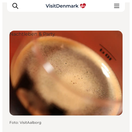
Nachtleben & Party
Inspiration
Regionen
Erlebnisse
Unterkünfte
Reiseplanung
Foto
:
VisitAalborg