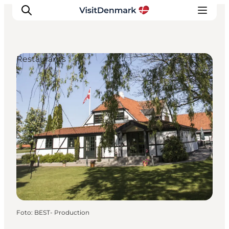
Restaurants
Inspiration
Regionen
Erlebnisse
Unterkünfte
Reiseplanung
Foto
:
BEST- Production