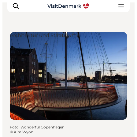
Architektur und Stadträume
Inspiration
Regionen
Erlebnisse
Unterkünfte
Reiseplanung
Foto
:
Wonderful Copenhagen
©
Kim Wyon