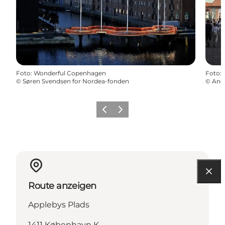
Foto
:
Wonderful Copenhagen
Foto
:
©
Søren Svendsen for Nordea-fonden
©
Ande
Zurück
Weiter
Route anzeigen
Applebys Plads
1411 København K