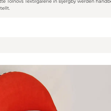
rgitte Tolnovs Textilgalerie in Bjergby werden hand
ellt.