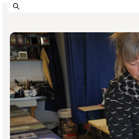
Künstler und Kunsthandwerker
Inspiration
Regionen
Erlebnisse
Unterkünfte
Reiseplanung