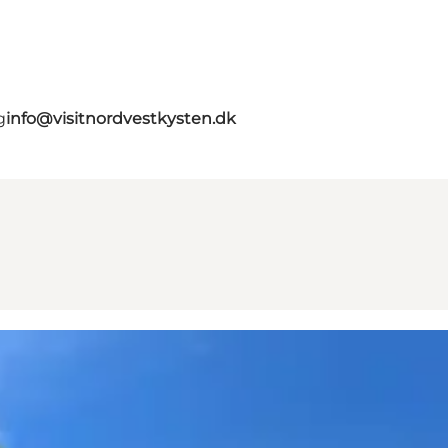
g
info@visitnordvestkysten.dk