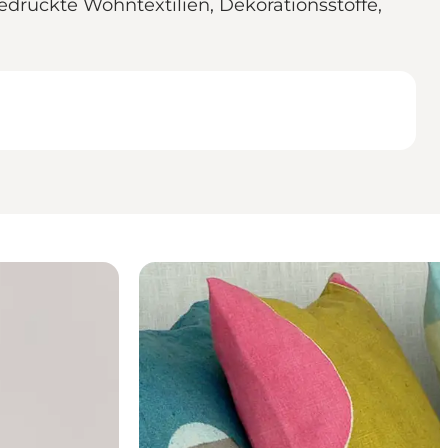
bedruckte Wohntextilien, Dekorationsstoffe,