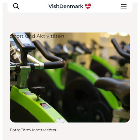
Sport und Aktivitäten
Inspiration
Regionen
Erlebnisse
Unterkünfte
Reiseplanung
Foto
:
Tarm Idrætscenter