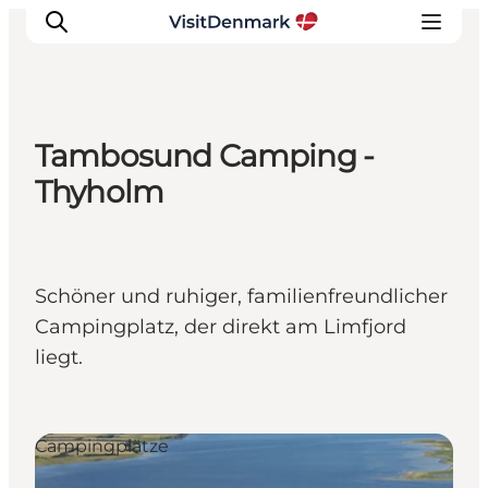
Tambosund Camping -
Inspiration
Thyholm
Regionen
Erlebnisse
Unterkünfte
Schöner und ruhiger, familienfreundlicher
Reiseplanung
Campingplatz, der direkt am Limfjord
liegt.
Campingplätze