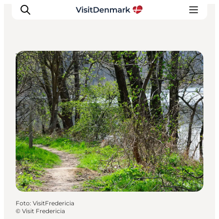
Touren auf eigene Faust
Inspiration
Regionen
Erlebnisse
Unterkünfte
Reiseplanung
Foto
:
VisitFredericia
©
Visit Fredericia