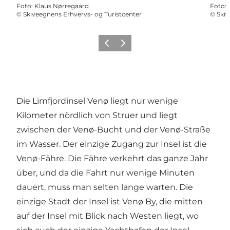
Foto
:
Klaus Nørregaard
Foto
:
©
Skiveegnens Erhvervs- og Turistcenter
©
Skiv
Zurück
Weiter
Die Limfjordinsel Venø liegt nur wenige
Kilometer nördlich von Struer und liegt
zwischen der Venø-Bucht und der Venø-Straße
im Wasser. Der einzige Zugang zur Insel ist die
Venø-Fähre. Die Fähre verkehrt das ganze Jahr
über, und da die Fahrt nur wenige Minuten
dauert, muss man selten lange warten. Die
einzige Stadt der Insel ist Venø By, die mitten
auf der Insel mit Blick nach Westen liegt, wo