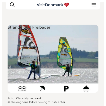
Strände und Freibäder
Inspiration
Regionen
Erlebnisse
Unterkünfte
Reiseplanung
Foto
:
Klaus Nørregaard
©
Skiveegnens Erhvervs- og Turistcenter