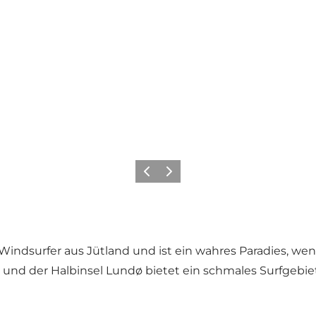
Zurück
Weiter
n Windsurfer aus Jütland und ist ein wahres Paradies, w
nd der Halbinsel Lundø bietet ein schmales Surfgebie