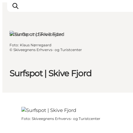
Strände und Freibäder
Foto
:
Klaus Nørregaard
Inspiration
©
Skiveegnens Erhvervs- og Turistcenter
Regionen
Erlebnisse
Surfspot | Skive Fjord
Unterkünfte
Reiseplanung
Foto
:
Skiveegnens Erhvervs- og Turistcenter