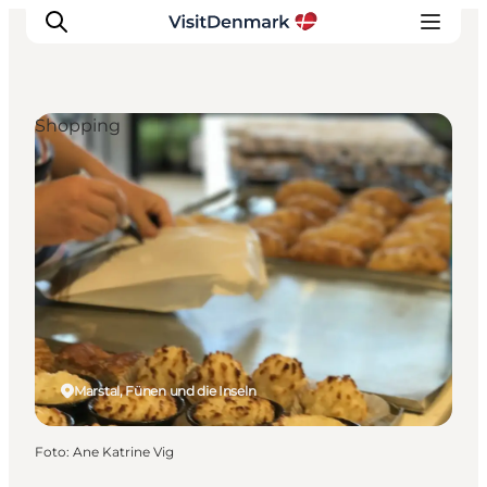
Shopping
Inspiration
Regionen
Erlebnisse
Unterkünfte
Reiseplanung
Marstal, Fünen und die Inseln
Foto
:
Ane Katrine Vig