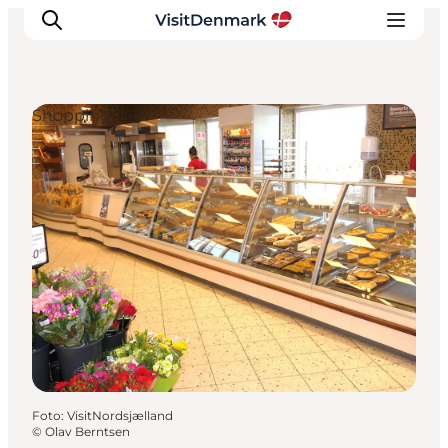
Shopping
Inspiration
Regionen
Erlebnisse
Unterkünfte
Reiseplanung
Foto
:
VisitNordsjælland
©
Olav Berntsen