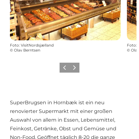
Foto
:
VisitNordsjælland
Foto
:
©
Olav Berntsen
©
Olav
Zurück
Weiter
SuperBrugsen in Hornbæk ist ein neu
renovierter Supermarkt mit einer großen
Auswahl von allem in Essen, Lebensmittel,
Feinkost, Getränke, Obst und Gemüse und
Non-Food. Geöffnet täglich 8-20 die ganze