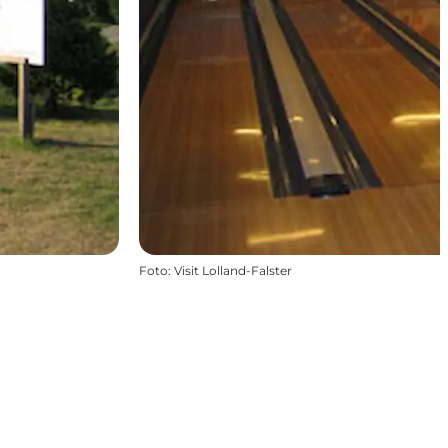
Foto
:
Visit Lolland-Falster