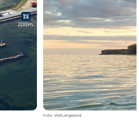
Foto
:
VisitLangeland