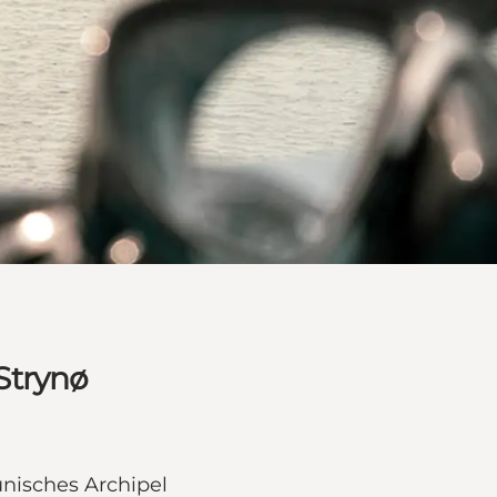
Strynø
isches Archipel