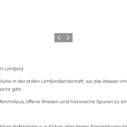
Zurück
Weiter
m Limfjord
du Ruhe in der stillen Limfjordlandschaft, wo das Wasse
icht gibt.
 Hafenmilieus, offene Wiesen und historische Spuren zu e
sten Hafenmilieus auf Mors. Hier liegen Freizeitboote S