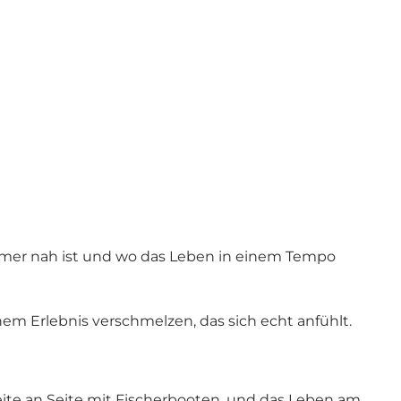
r immer nah ist und wo das Leben in einem Tempo
inem Erlebnis verschmelzen, das sich echt anfühlt.
eite an Seite mit Fischerbooten, und das Leben am