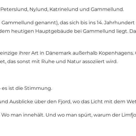
 – Peterslund, Nylund, Katrinelund und Gammellund.
ammellund genannt), das sich bis ins 14. Jahrhundert z
n dem heutigen Hauptgebäude bei Gammellund liegt. Da
 einzige ihrer Art in Dänemark außerhalb Kopenhagens. O
, das sonst mit Ruhe und Natur assoziiert wird.
 es ist die Stimmung.
 und Ausblicke über den Fjord, wo das Licht mit dem We
ht. Wo man innehält. Und wo man spürt, warum der Limfj