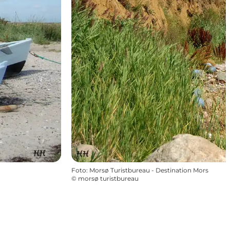
Foto
:
Morsø Turistbureau - Destination Mors
©
morsø turistbureau